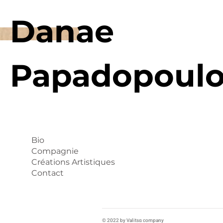
Danae
Papadopoul
Bio
Compagnie
Créations Artistiques
Contact
© 2022 by Valitsα company